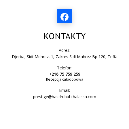
telefon
łazienka
KONTAKTY
kabina prysznicowa
Adres:
Djerba, Sidi-Mehrez, 1, Zakres Sidi Mahrez Bp 120, Triffa
Telefon:
ubikacja
+216 75 759 259
Recepcja całodobowa
Email:
kąpiel
prestige@hasdrubal-thalassa.com
zlew