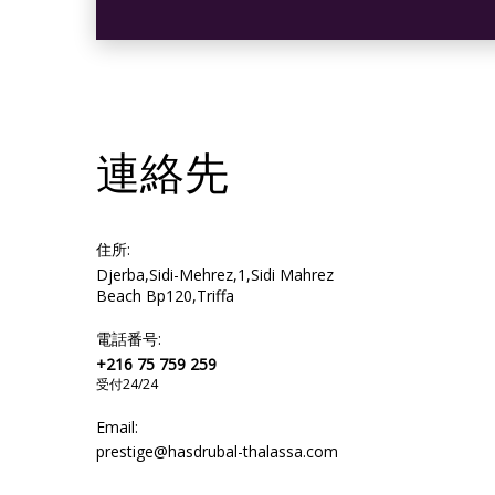
椅子
連絡先
キャビネット
住所:
ガーデンビュー
Djerba,Sidi-Mehrez,1,Sidi Mahrez
Beach Bp120,Triffa
電話番号:
ホテルの香水
+216 75 759 259
受付24/24
Email:
バスタオル
prestige@hasdrubal-thalassa.com