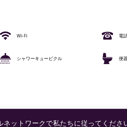
Wi-Fi
電
シャワーキュービクル
便
シンク
ス
エアコン
ヘ
ルネットワークで私たちに従ってくださ
アームチェア
机