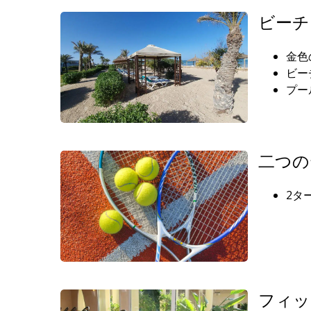
ビーチ
金色
ビー
プー
二つの
2タ
フィッ