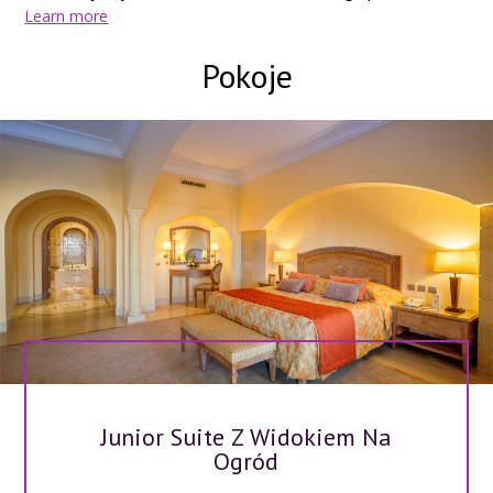
golfowego Djerba i 18 km od lotniska Djerba Zarsis.
Learn more
Pokoje
Junior Suite Z Widokiem Na
Ogród