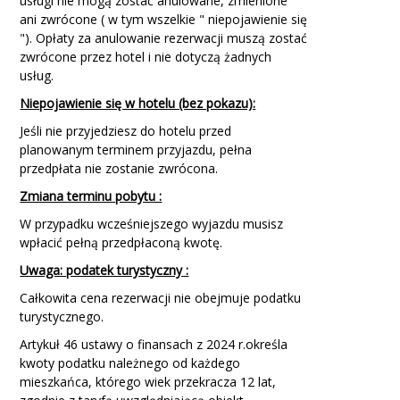
usługi nie mogą zostać anulowane, zmienione
ani zwrócone ( w tym wszelkie " niepojawienie się
"). Opłaty za anulowanie rezerwacji muszą zostać
zwrócone przez hotel i nie dotyczą żadnych
usług.
Niepojawienie się w hotelu (bez pokazu):
Jeśli nie przyjedziesz do hotelu przed
planowanym terminem przyjazdu, pełna
przedpłata nie zostanie zwrócona.
Zmiana terminu pobytu :
W przypadku wcześniejszego wyjazdu musisz
wpłacić pełną przedpłaconą kwotę.
Uwaga: podatek turystyczny :
Całkowita cena rezerwacji nie obejmuje podatku
turystycznego.
Artykuł 46 ustawy o finansach z 2024 r.określa
kwoty podatku należnego od każdego
mieszkańca, którego wiek przekracza 12 lat,