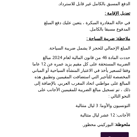
الدفع المسبق بالكامل غير قابل للاسترداد.
تعديل الإقامة :
في حالة المغادرة المبكرة ، يتعين عليك دفع المبلغ
المدفوع مسبقا بالكامل.
ملاحظة: ضريبة السياحة :
المبلغ الإجمالي للحجز لا يشمل ضريبة السياحة.
حددت المادة 46 من قانون المالية لعام 2024 مبالغ
الضريبة المستحقة على كل مقيم يزيد عمره عن 12 عاما
وفقا لتسعير يأخذ في الاعتبار المنشأة السياحية أو المباني
المخصصة للتأجير التي استضافت المقيمين وتطبيق هذه
المبالغ على مواطني اتحاد المغرب العربي. بالإضافة إلى
ذلك ، تم تسجيل مبالغ الضريبة للمقيمين الأجانب على
النحو التالي :
التونسيون والأوما: 3 ليال متتالية
الأجانب: 12 عشر ليال متتالية
ملحوظة:
البوركيني
محظور.